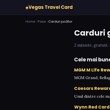
♠
Vegas Travel Card
Home
Pase
Carduri jucător
Carduri 
2 minute, gratuit.
Cele mai bun
MGM M Life Re
MGM Grand, Bellagio
Caesars Rewar
Unul dintre cele m
Wynn Red Card