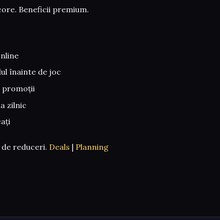
ore. Beneficii premium.
online
ul înainte de joc
e promoții
ia zilnic
ați
l de reduceri.
Deals
|
Planning