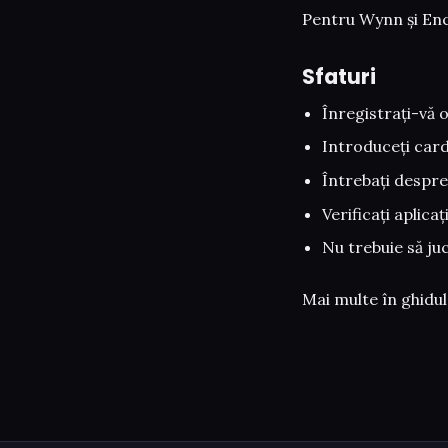
Pentru Wynn și Enc
Sfaturi
Înregistrați-vă 
Introduceți card
Întrebați despr
Verificați aplicaț
Nu trebuie să juc
Mai multe în ghidu