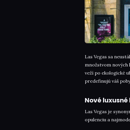
Las Vegas sa neustál
množstvom nových hot
veží po ekologické u
predefinujú váš poby
Nové luxusné 
Las Vegas je synony
opulenciu a najmode