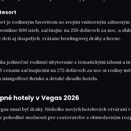
Resort
ort je rodinným favoritom so svojím vnútorným zábavným
ponúkne 800 izieb, začínajúc na 250 dolároch za noc, a sľ
 deti aj dospelých, vrátane bowlingovej dráhy a herne.
úka jedinečné rodinné ubytovanie s tematickými izbami a i
 S cenami začínajúcimi na 275 dolároch za noc si rodiny m
 minigolfové ihrisko a detské divadlo hotela.
pné hotely v Vegas 2026
Vegas musí byť drahý. Niekoľko nových hotelových otváraní 
le pohodlné možnosti pre cestovateľov s obmedzeným ro