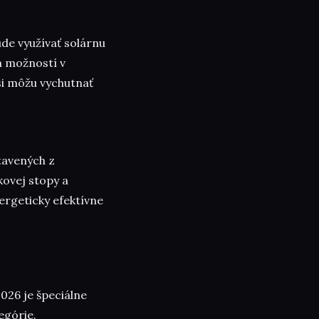
ude využívať solárnu
h možností v
si môžu vychutnať
tavených z
kovej stopy a
ergeticky efektívne
026 je špeciálne
egórie.