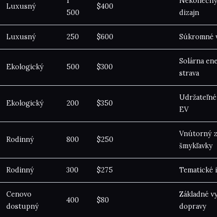
1
Nekonečný 
Luxusný
$400
500
dizajn
Luxusný
250
$600
Súkromné v
Solárna ene
Ekologický
500
$300
strava
Udržateľné 
Ekologický
200
$350
EV
Vnútorný z
Rodinný
800
$250
šmykľavky
Rodinný
300
$275
Tematické i
Cenovo
Základné vy
400
$80
dostupný
dopravy