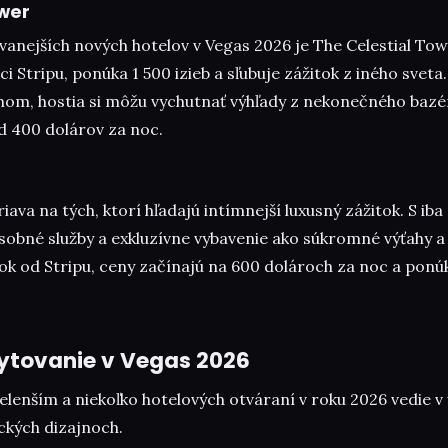
ower
anejších nových hotelov v Vegas 2026 je The Celestial Tow
ci Stripu, ponúka 1 500 izieb a sľubuje zážitok z iného svet
hom, hostia si môžu vychutnať výhľady z nekonečného bazé
d 400 dolárov za noc.
iava na tých, ktorí hľadajú intímnejší luxusný zážitok. S i
sobné služby a exkluzívne vybavenie ako súkromné výťahy a 
ok od Stripu, ceny začínajú na 600 dolároch za noc a ponúk
ytovanie v Vegas 2026
elenším a niekoľko hotelových otváraní v roku 2026 vedie v
ckých dizajnoch.