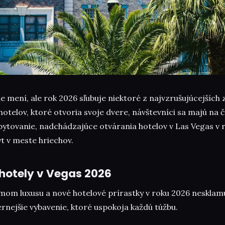
e mení, ale rok 2026 sľubuje niektoré z najvzrušujúcejších
elov, ktoré otvoria svoje dvere, návštevníci sa majú na č
bytovanie, nadchádzajúce otvárania hotelov v Las Vegas v 
t v meste hriechov.
hotely v Vegas 2026
mom luxusu a nové hotelové prírastky v roku 2026 nesklam
rnejšie vybavenie, ktoré uspokoja každú túžbu.