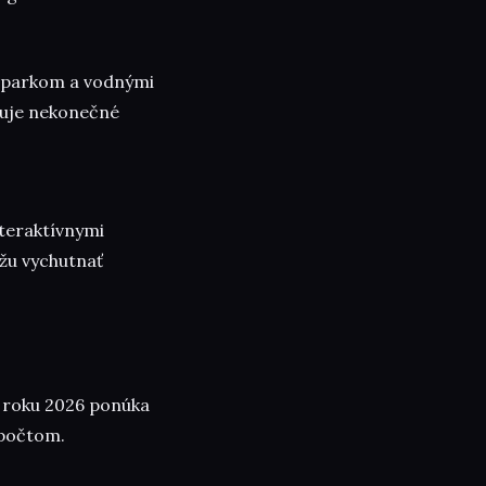
 parkom a vodnými
ubuje nekonečné
nteraktívnymi
ôžu vychutnať
v roku 2026 ponúka
zpočtom.