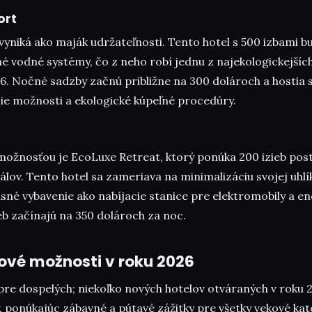
ort
yniká ako maják udržateľnosti. Tento hotel s 500 izbami b
né vodné systémy, čo z neho robí jednu z najekologickejšíc
6. Nočné sadzby začnú približne na 300 dolároch a hostia 
ie možnosti a ekologické kúpeľné procedúry.
možnosťou je EcoLuxe Retreat, ktorý ponúka 200 izieb pos
lov. Tento hotel sa zameriava na minimalizáciu svojej uhlí
sné vybavenie ako nabíjacie stanice pre elektromobily a en
eb začínajú na 350 dolároch za noc.
ové možnosti v roku 2026
 pre dospelých; niekoľko nových hotelov otváraných v roku 2
 ponúkajúc zábavné a pútavé zážitky pre všetky vekové kat