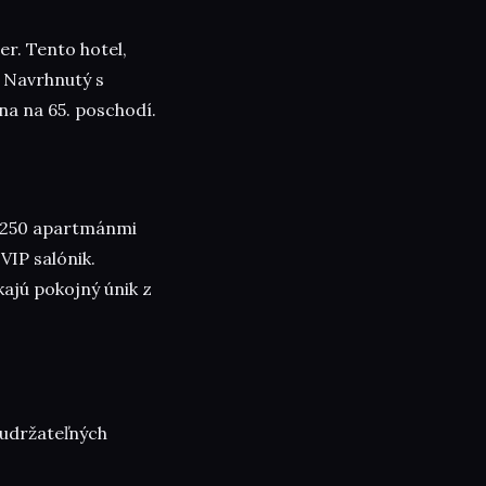
er. Tento hotel,
a. Navrhnutý s
na na 65. poschodí.
ba 250 apartmánmi
VIP salónik.
ajú pokojný únik z
 udržateľných