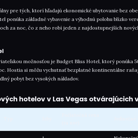
eálny pre tých, ktorí hľadajú ekonomické ubytovanie bez obet
tel ponúka základné vybavenie a výhodnú polohu blízko ver
och za noc, čo z neho robí jeden z najdostupnejších novýc
el
iateľskou možnosťou je Budget Bliss Hotel, ktorý ponúka 50
oc. Hostia si môžu vychutnať bezplatné kontinentálne raňa
dlný pobyt bez vysokých nákladov.
vých hotelov v Las Vegas otvárajúcich 
Počiatočná cena
Typ
Izby
Jedinečné 
(za noc)