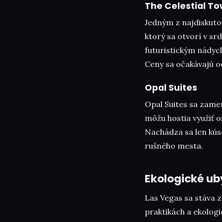
The Celestial T
Jedným z najdiskutov
ktorý sa otvorí v srd
futuristickým nádyc
Ceny sa očakávajú o
Opal Suites
Opal Suites sa zamer
môžu hostia využiť o
Nachádza sa len kús
rušného mesta.
Ekologické ub
Las Vegas sa stáva z
praktikách a ekologi