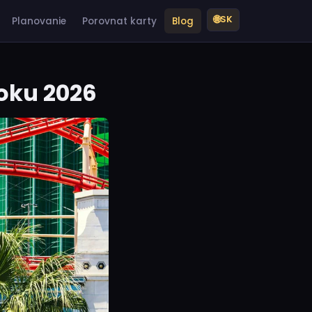
🌐
SK
Planovanie
Porovnat karty
Blog
roku 2026