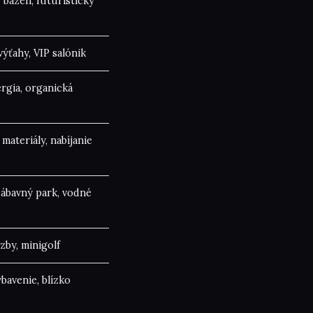
bazén, futuristický
ýťahy, VIP salónik
rgia, organická
materiály, nabíjanie
ábavný park, vodné
zby, minigolf
bavenie, blízko