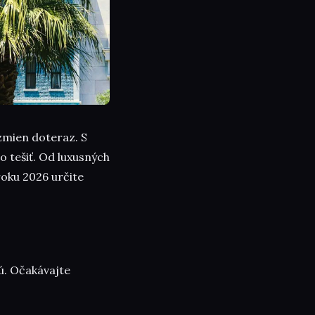
 zmien doteraz. S
o tešiť. Od luxusných
roku 2026 určite
ú. Očakávajte