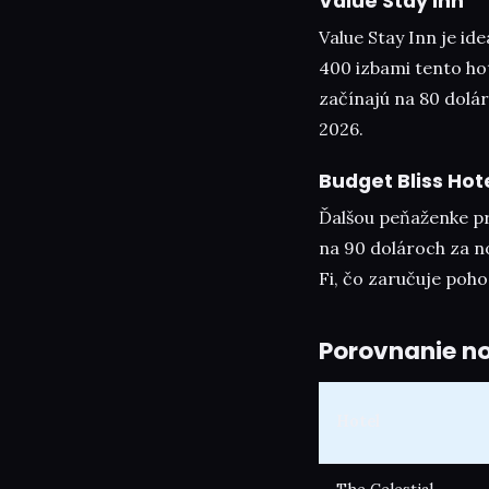
Value Stay Inn
Value Stay Inn je id
400 izbami tento ho
začínajú na 80 dolár
2026.
Budget Bliss Hot
Ďalšou peňaženke pr
na 90 dolároch za n
Fi, čo zaručuje poho
Porovnanie no
Hotel