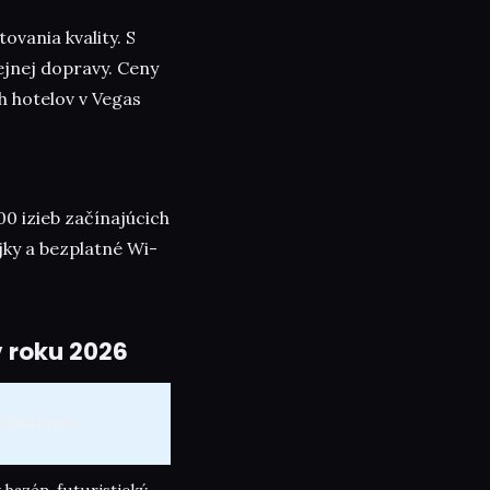
ovania kvality. S
ejnej dopravy. Ceny
h hotelov v Vegas
0 izieb začínajúcich
jky a bezplatné Wi-
v roku 2026
vlastnosti