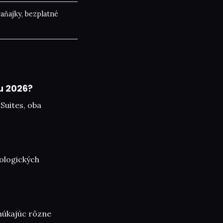
aňajky, bezplatné
u 2026?
Suites, oba
ologických
núkajúc rôzne