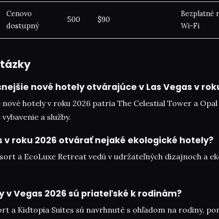
Cenovo
Bezplatné r
500
$90
dostupný
Wi-Fi
otázky
snejšie nové hotely otvárajúce v Las Vegas v rok
 nové hotely v roku 2026 patria The Celestial Tower a Opal 
vybavenie a služby.
 v roku 2026 otvárať nejaké ekologické hotely?
sort a EcoLuxe Retreat vedú v udržateľných dizajnoch a ek
y v Vegas 2026 sú priateľské k rodinám?
rt a Kidtopia Suites sú navrhnuté s ohľadom na rodiny, po