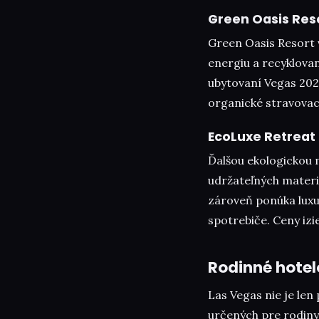
Green Oasis Res
Green Oasis Resort v
energiu a recyklova
ubytovaní Vegas 202
organické stravovac
EcoLuxe Retreat
Ďalšou ekologickou 
udržateľných materiá
zároveň ponúka luxu
spotrebiče. Ceny izi
Rodinné hotel
Las Vegas nie je len
určených pre rodiny,