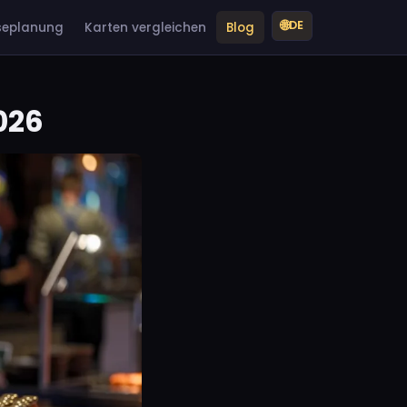
🌐
DE
seplanung
Karten vergleichen
Blog
026