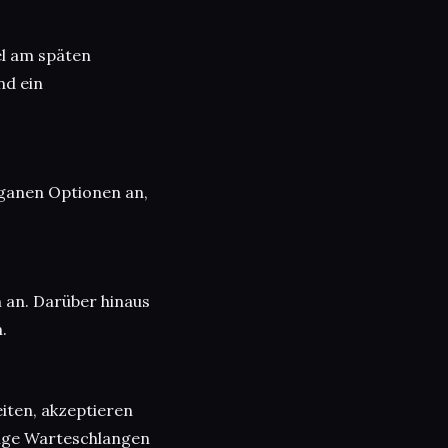
el am späten
nd ein
veganen Optionen an,
n an. Darüber hinaus
.
iten, akzeptieren
lange Warteschlangen