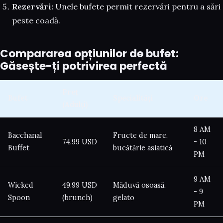
Rezervări:
Unele bufete permit rezervări pentru a sări
peste coadă.
Compararea opțiunilor de bufet:
Găsește-ți potrivirea perfectă
Preț
Bufet
Specialități
Ore
(Adulți)
8 AM
Bacchanal
Fructe de mare,
74.99 USD
- 10
Buffet
bucătărie asiatică
PM
9 AM
Wicked
49.99 USD
Măduvă osoasă,
- 9
Spoon
(brunch)
gelato
PM