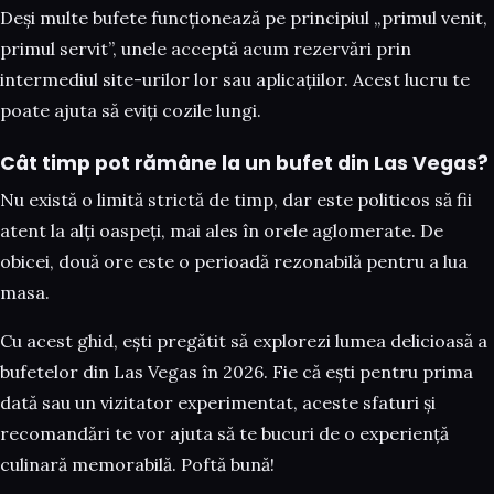
Deși multe bufete funcționează pe principiul „primul venit,
primul servit”, unele acceptă acum rezervări prin
intermediul site-urilor lor sau aplicațiilor. Acest lucru te
poate ajuta să eviți cozile lungi.
Cât timp pot rămâne la un bufet din Las Vegas?
Nu există o limită strictă de timp, dar este politicos să fii
atent la alți oaspeți, mai ales în orele aglomerate. De
obicei, două ore este o perioadă rezonabilă pentru a lua
masa.
Cu acest ghid, ești pregătit să explorezi lumea delicioasă a
bufetelor din Las Vegas în 2026. Fie că ești pentru prima
dată sau un vizitator experimentat, aceste sfaturi și
recomandări te vor ajuta să te bucuri de o experiență
culinară memorabilă. Poftă bună!